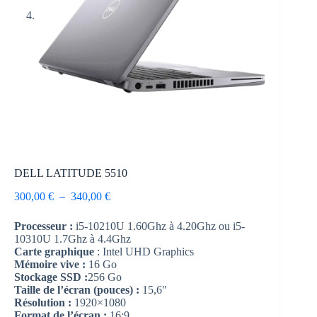
DELL LATITUDE 5510
300,00
€
–
340,00
€
Processeur :
i5-10210U 1.60Ghz à 4.20Ghz ou i5-
10310U 1.7Ghz à 4.4Ghz
Carte graphique
: Intel UHD Graphics
Mémoire vive :
16 Go
Stockage SSD :
256 Go
Taille de l’écran (pouces) :
15,6″
Résolution :
1920×1080
Format de l’écran :
16:9