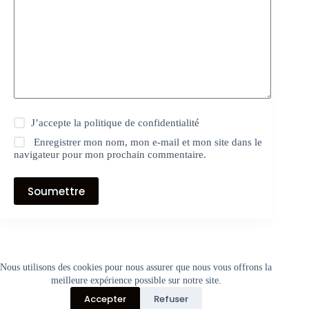
J’accepte la
politique de confidentialité
Enregistrer mon nom, mon e-mail et mon site dans le
navigateur pour mon prochain commentaire.
Soumettre
© 1994-2024 Association pour la Gestion d’Outils d’Insertion par
Nous utilisons des cookies pour nous assurer que nous vous offrons la
l’Économique. Tous droits réservés.
meilleure expérience possible sur notre site.
Accepter
Refuser
Les paiements ne se font pas en ligne. Vous payez directement au