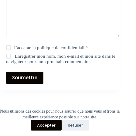
J’accepte la
politique de confidentialité
Enregistrer mon nom, mon e-mail et mon site dans le
navigateur pour mon prochain commentaire.
Soumettre
© 1994-2024 Association pour la Gestion d’Outils d’Insertion par
Nous utilisons des cookies pour nous assurer que nous vous offrons la
l’Économique. Tous droits réservés.
meilleure expérience possible sur notre site.
Accepter
Refuser
Les paiements ne se font pas en ligne. Vous payez directement au
MENTIONS LÉGALES
Politique de Confidentialité
moment du retrait de votre commande auprès de notre association.