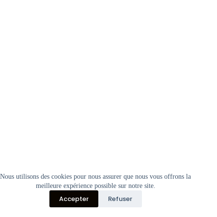
© 1994-2024 Association pour la Gestion d’Outils d’Insertion par
Nous utilisons des cookies pour nous assurer que nous vous offrons la
l’Économique. Tous droits réservés.
meilleure expérience possible sur notre site.
Accepter
Refuser
Les paiements ne se font pas en ligne. Vous payez directement au
MENTIONS LÉGALES
Politique de Confidentialité
moment du retrait de votre commande auprès de notre association.