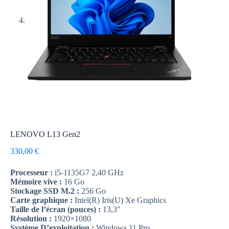
LENOVO L13 Gen2
330,00
€
Processeur :
i5-1135G7 2,40 GHz
Mémoire vive :
16 Go
Stockage SSD M.2 :
256 Go
Carte graphique :
Intel(R) Iris(U) Xe Graphics
Taille de l’écran (pouces) :
13,3″
Résolution :
1920×1080
Système D’exploitation :
Windows 11 Pro